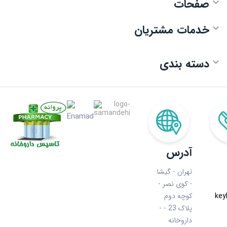
صفحات

خدمات مشتریان

دسته بندی

آدرس
تهران - گیشا
- کوی نصر -
key
کوچه دوم
- پلاک 23 -
داروخانه