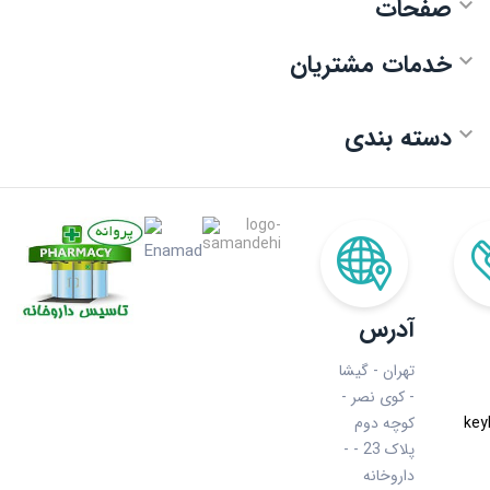
صفحات

خدمات مشتریان

دسته بندی

آدرس
تهران - گیشا
- کوی نصر -
key
کوچه دوم
- پلاک 23 -
داروخانه