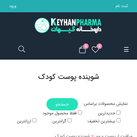
ثبت نام
ورود
تجهیزات پزشکی
مکمل ها
0
0
Toggle
☰
محصولات بهداشتی
navigation
مادر و کودک
شوینده پوست کودک
محصولات آرایشی
خانه
:نمایش محصولات براساس
جستجو
جدیدترین
فقط محصول موجود
بیشترین تخفیف
گرانترین
ارزانترین
مراقبت از پوست و مو
->
شوینده پوست کودک